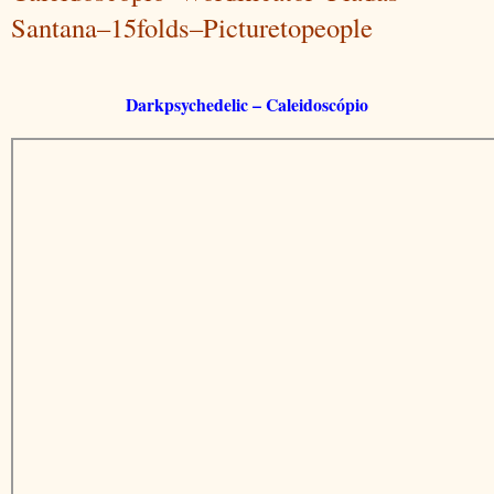
Santana–15folds–Picturetopeople
Darkpsychedelic – Caleidoscópio