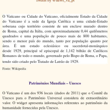
O
Vaticano
ou
Cidade do Vaticano, oficialmente
Estado da Cidade
do Vaticano
é a sede da
Igreja Católica
e uma
cidade-Estado
soberana c
ujo território consiste de um enclave
murado dentro
de
Roma
, capital da Itália, com aproximadamente 0,44
quilômetros
quadrados
e uma população de pouco mais de 800 habitantes,
sendo o menor país do mundo, tanto por população quanto por
área. É um estado eclesiásico ou sacerdotal-monárquico
desde
1929, principal
sé
episcopal
de 1,142 bilhão de
Católicos
Romanos
de todo o mundo, governado pelo Bispo de Roma, o Papa,
tendo sido criado pelo Tratado de Latrão de 1929
.
Fonte: Wikipedia
Patrimônios Mundiais
– Unesco
O Vaticano é um dos 936 locais (dados de 2011) que o Comitê da
Unesco para o Patrimônio Universal considera de extraordinário
valor. O widget apresenta informações referentes ao patrimônio da
humanidade fornecidas pela Unesco.