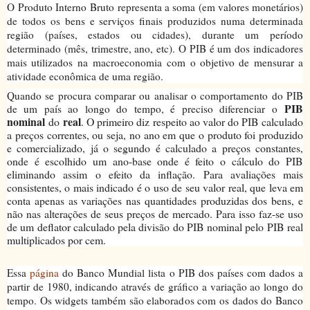
O
P
roduto Interno Bruto
representa a soma (em valores monetários)
de todos os bens e serviços finais produzidos numa determinada
região (países, estados ou cidades), durante um período
determinado (mês, trimestre, ano, etc). O PIB é um dos indicadores
mais utilizados na
macroeconomia
com o objetivo de mensurar a
atividade econômica de uma região.
Quando se procura comparar ou analisar o comportamento do PIB
PIB
de um país ao longo do tempo, é preciso diferenciar o
nominal
real
do
. O primeiro diz respeito ao valor do PIB calculado
a preços correntes, ou seja, no ano em que o produto foi produzido
e comercializado, já o segundo é calculado a preços constantes,
onde é escolhido um ano-base onde é feito o cálculo do PIB
eliminando assim o efeito da inflação. Para avaliações mais
consistentes, o mais indicado é o uso de seu valor real, que leva em
conta apenas as variações nas quantidades produzidas dos bens, e
não nas alterações de seus preços de mercado. Para isso faz-se uso
de um deflator calculado pela divisão do PIB nominal pelo PIB real
multiplicados por cem.
Essa
página
do Banco Mundial lista o PIB dos países com dados a
partir de 1980, indicando através de gráfico a variação ao longo do
tempo. Os widgets também são elaborados com os dados do Banco