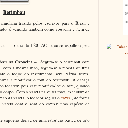
Berimbau
angolana trazido pelos escravos para o Brasil e
nado, é vendido também como souvenir e item de
cal - no ano de 1500 AC - que se espalhou pela
mbau na Capoeira
– “Segura-se o berimbau com
ça; com a mesma mão, segura-se a moeda ou uma
nte o toque do instrumento, será, várias vezes,
 forma a modificar o tom do berimbau. A cabaça
do tocador, pois este modifica-lhe o som, quando
eu corpo. Com a vareta na outra mão, executam-se
mão da vareta, o tocador segura o
caxixi
, de forma
a vareta com o som do caxixi: uma espécie de
e capoeira deriva de uma estrutura básica de oito