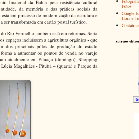
Fotografi
io Imaterial da Bahia pela resistência cultural
Fotos
dentidade, da memória e das práticas sociais da
Google E
 está em processo de modernização da estrutura e
Hora e T
a ser transformada em cartão postal turístico.
Contato c
do Rio Vermelho também está em reformas. Seria
vos espaços incluíssem a agricultura orgânica - que
correios eletrô
 dos principais pólos de produção do estado
e forma a aumentar os pontos de venda no varejo
talam atualmente em Pituaçu (domingo), Shopping
 Lúcia Magalhães - Pituba – (quarta) e Parque da