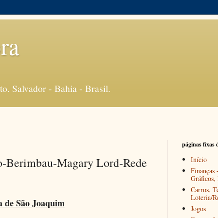
ra
o. Salvador - Bahia - Brasil.
páginas fixas 
o-Berimbau-Magary Lord-Rede
Início
Finanças 
Gráficos,
Carros, T
Loteria/R
a de São Joaquim
Jogos