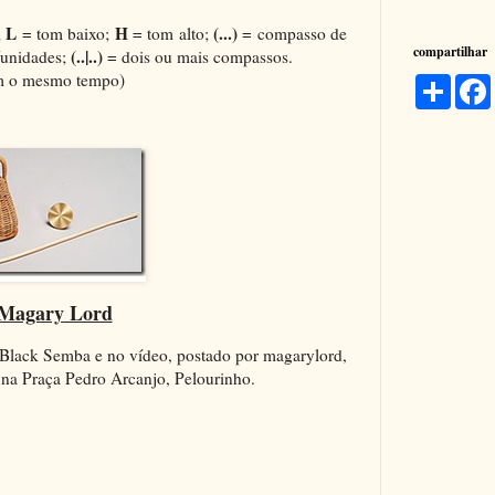
L
H
(...)
;
= tom baixo;
= tom alto;
= compasso de
compartilhar
(..|..)
s/unidades;
= dois ou mais compassos.
em o mesmo tempo)
C
o
m
p
a
r
t
i
l
h
a
r
Magary Lord
 Black Semba e no vídeo, postado por magarylord,
 na Praça Pedro Arcanjo, Pelourinho.