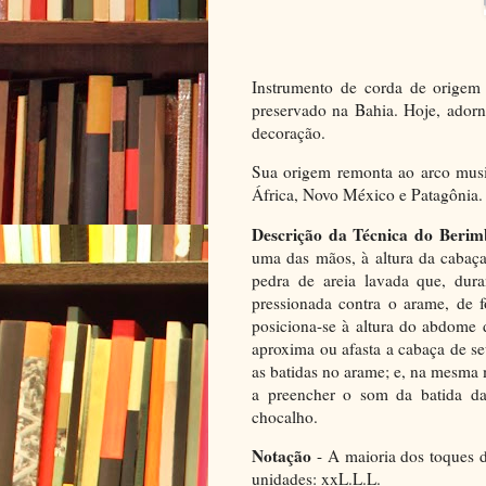
Instrumento de corda de origem 
preservado na Bahia. Hoje, ador
decoração.
Sua origem remonta ao arco musi
África, Novo México e Patagônia.
Descrição da Técnica do Beri
uma das mãos, à altura da caba
pedra de areia lavada que, dura
pressionada contra o arame, de
posiciona-se à altura do abdome 
aproxima ou afasta a cabaça de s
as batidas no arame; e, na mesma 
a preencher o som da batida d
chocalho.
Notação
- A maioria dos toques d
unidades: xxL.L.L.