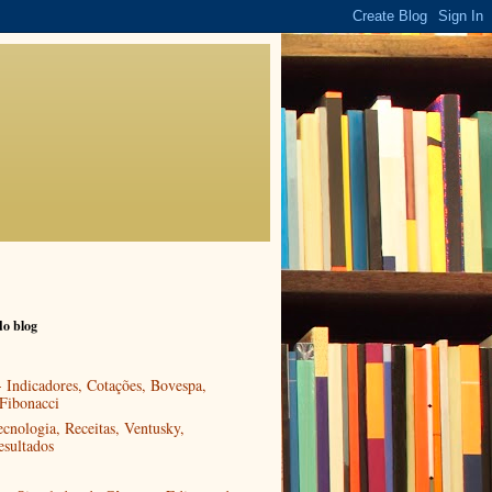
do blog
- Indicadores, Cotações, Bovespa,
 Fibonacci
ecnologia, Receitas, Ventusky,
esultados