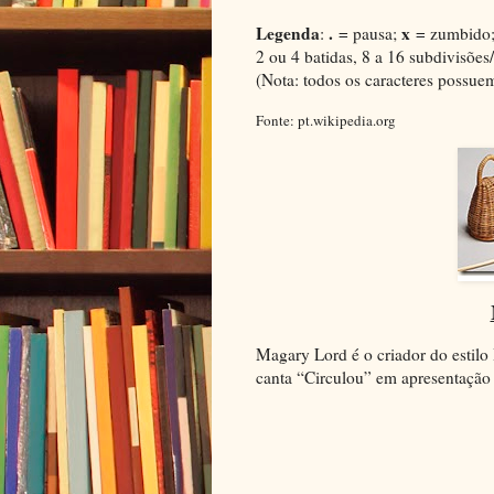
Legenda
.
x
:
= pausa;
= zumbido
2 ou 4 batidas, 8 a 16 subdivisõe
(Nota: todos os caracteres possu
Fonte: pt.wikipedia.org
Magary Lord é o criador do estilo
canta “Circulou” em apresentação