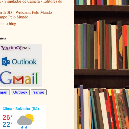
a - Simulador de Câmera - Editores de
arth 3D - Webcams Pelo Mundo -
empo Pelo Mundo
om o blog
nicos